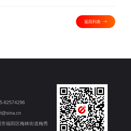
返回列表
82574296
t@sina.cn
圳市福田区梅林街道梅秀