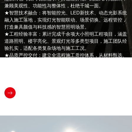
兼顾美观性、功能性与整体性，杜绝千城一面。
最高可达40%
★全链托管模式：提供能耗监测、智能调控、设备养护、数
提升景观观赏性与游客体验感。
★智慧技术融合：将智能控光、LED新技术、动态光影系统
据分析一体化托管服务，客户无需额外投入，规避技术风
★场景多元适配：可适配景区夜景、市政公园、特色街区、
融入施工落地，实现灯光智能联动、场景切换、远程管控，
险，轻松实现节能创收。
网红打卡点、古建文旅等多类场景，灵活定制常态化亮化与
打造兼具颜值与科技感的智慧照明场景。
★海量项目积淀：依托50万盏路灯、2000余栋亮化建筑运
主题光影场景方案。
申请试用
★工程经验丰富：累计完成千余项大小照明工程项目，涵盖
维经验，适配各类城市照明能源改造项目，高效解决能耗浪
★助力夜游经济：通过灯光造景、主题氛围营造与光影演艺
道路照明、楼宇亮化、景观灯光等多类型项目，施工团队经
费、管控滞后等行业痛点。
升级，延长游客停留时间，激活夜间消费，有效赋能地方文
验扎实，适配各类复杂场地与施工工况。
★数据智慧运维：依托可视化数据系统，实时监测设备运行
旅产业与夜间经济发展。
★品质严控交付：建立全流程施工质控体系，从材料甄选、
与能耗状态，自动故障预警、智能生成工单，降低运维成
★专业落地交付：依托丰富的文旅灯光项目实操经验，标准
工艺落地到竣工验收层层把关，多次斩获行业设计与工程大
本，实现能源精细化管理。
化落地施工与效果调试，兼顾艺术效果、运行稳定与运维便
奖，交付品质稳定、口碑过硬。
捷，项目口碑优异。
申请试用
申请试用
申请试用