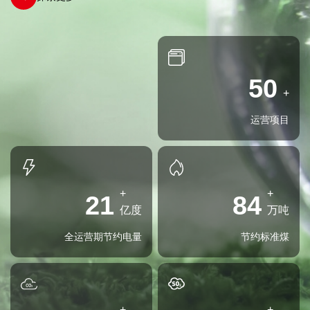
50
+
运营项目
+
+
21
84
亿度
万吨
全运营期节约电量
节约标准煤
+
+