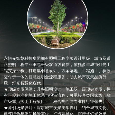
永恒光智慧科技集团拥有照明工程专项设计甲级、城市及道
★ 参上市公司玉禾田【股票代码：300815】控股企业，衔
永恒光智慧科技集团立足城市照明低碳发展需求，凭借高新
永恒光智慧科技集团聚焦文旅夜游经济发展，融合数字光影
路照明工程专业承包一级双顶级资质，依托多年城市灯光工
接社会资本与政府基础设施建设的纽带，城市照明领域双甲
科技研发能力与丰富的照明运维积淀，构建数字化、专业化
技术、艺术创意与地域文旅文化，打造专业化数智文旅灯光
程实操经验，打造集创意设计、方案落地、工程施工、验收
资质企业，城市照明智慧化建设运营经验丰富
的综合能源管理服务体系，为城市照明节能降耗、绿色升级
综合服务体系，涵盖文旅夜景打造、光影演艺、氛围升级、
交付于一体的智慧照明全流程服务，助力城市夜景品质升
★ 截至目前，为全国二十余座城市近百家政府客户提供城
提供一站式解决方案。
夜游场景赋能等一站式服务，助力城市文旅提质、夜间经济
级、灯光智慧化迭代。
市照明综合管理服务，年运营管理路灯设施超50万盏/
★标准技术赋能：核心团队参与编制多项照明节能行业技术
增收。
★顶级资质保障：具备照明设计、施工双一级顶尖资质，拥
★ 响应国家双碳目标，深化城市照明低碳、降碳目标，强
标准，依托权威标准化体系，规范能源管控全流程，保障节
★文化深度赋能：深挖项目属地人文特色、地域风貌与文旅
有正规标准化施工体系与报审流程，可承接各类国家级、省
化城市照明管理的整体设计和规划
能方案合规专业、落地高效。
IP，摒弃同质化灯光设计，将本土文化元素融入光影创作，
市级重点照明工程项目，工程合规性与专业性行业领先。
★ 引导城市照明运营管理模式往数字化、节能化、智能
★智能精准节能：搭载智慧能源管理平台与单灯智能调控系
打造专属城市文旅夜游名片。
★原创场景设计：深耕城市夜景美学设计，结合城市文化、
化、平台化发展，在城市照明领域实现智慧化节碳节能
统，可根据时段、人流车流动态调光，实现按需照明，精准
★数智光影创新：运用投影光影、动态特效、智能声光联
建筑特色与夜间场景需求，打造差异化、沉浸式灯光效果，
★ 传统钠灯光源节能率最高可达70%，LED二次节能改造
降低能耗，节能效果稳定可控。
动、3D数字化灯光技术，打造沉浸式、互动式夜游场景，